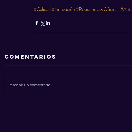
#Calidad
#Innovación
#ResidenciasyOficinas
#Apto
Comentarios
Escribir un comentario...