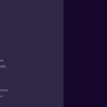
vos
tado,
ticos
co