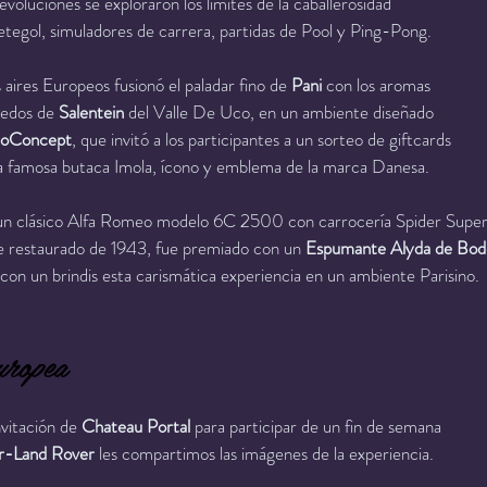
evoluciones se exploraron los limites de la caballerosidad
egol, simuladores de carrera, partidas de Pool y Ping-Pong.
 aires Europeos fusionó el paladar fino de 
Pani
 con los aromas
ñedos de 
Salentein
 del Valle De Uco, en un ambiente diseñado
oConcept
, que invitó a los participantes a un sorteo de giftcards
la famosa butaca Imola, ícono y emblema de la marca Danesa.
, un clásico Alfa Romeo modelo 6C 2500 con carrocería Spider Supe
 restaurado de 1943, fue premiado con un
 Espumante Alyda de Bod
 con un brindis esta carismática experiencia en un ambiente Parisino.
uropea
vitación de 
Chateau Portal
 para participar de un fin de semana
r-Land Rover
 les compartimos las imágenes de la experiencia.