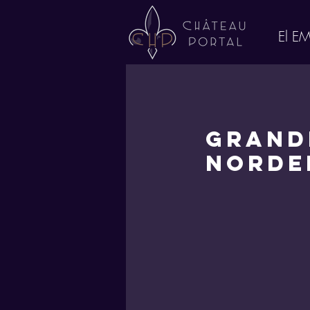
El E
Grande
Norde