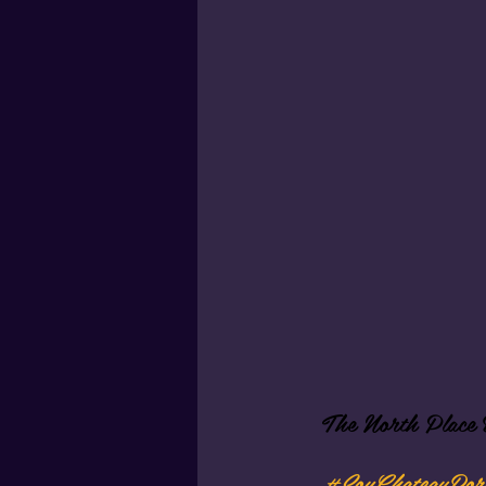
The North Place
#SoyChateauPort