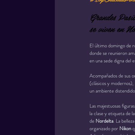
Grandes Pasio
se viven en No
El último domingo de n
donde se reunieron ama
en una sede digna del 
Acompañados de sus org
(clásicos y modernos), 
un ambiente distendido
Las majestuosas figuras
la clase y etiqueta de
de 
Nordelta
. La bellez
organizado por 
Nikon
 