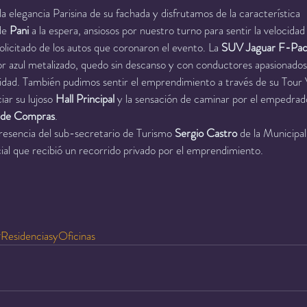
a elegancia Parisina de su fachada y disfrutamos de la característica
de 
Pani
 a la espera, ansiosos por nuestro turno para sentir la velocidad
olicitado de los autos que coronaron el evento. La 
SUV Jaguar F-Pa
or azul metalizado, quedo sin descanso y con conductores apasionados
lidad. También pudimos sentir el emprendimiento a través de su Tour V
ar su lujoso 
Hall Principal 
y la sensación de caminar por el empedrad
 de Compras
.
esencia del sub-secretario de Turismo 
Sergio Castro 
de la Municipal
cial que recibió un recorrido privado por el emprendimiento.
ResidenciasyOficinas