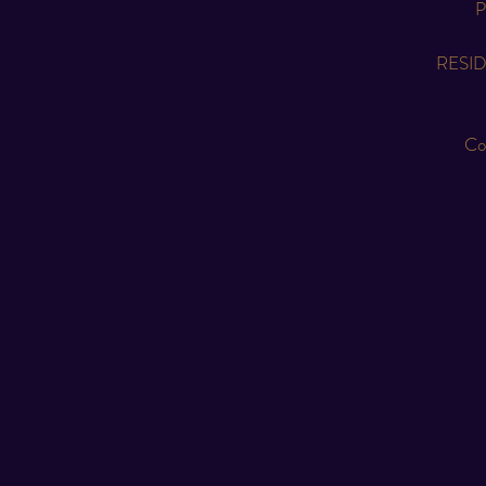
P
RESID
Co