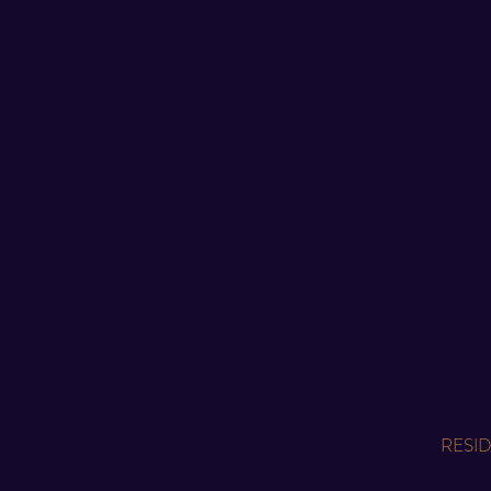
RESID